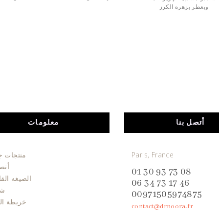
ويعطر بزهرة الكرز
أتصل بنا
معلومات
Paris, France
منتجات ج
أتصل
01 30 93 73 08
الصيغه القا
06 34 73 17 46
شر
00971505974875
خريطة ال
contact@drnoora.fr