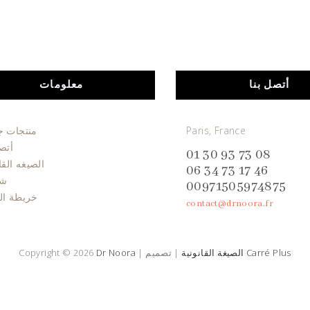
أتصل بنا
معلومات
Paris, France
منتجات ج
أتصل
01 30 93 73 08
الصيغه القا
06 34 73 17 46
شر
00971505974875
خريطة ال
contact@drnoora.fr
Carré Plus
الصيغة القانونية
| تصميم
|
Dr Noora
Copyright © 2026